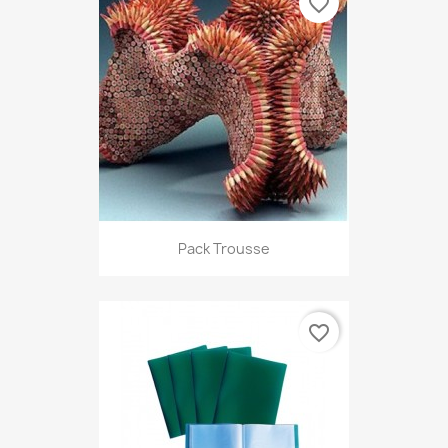
favorite_border
Pack Trousse
favorite_border