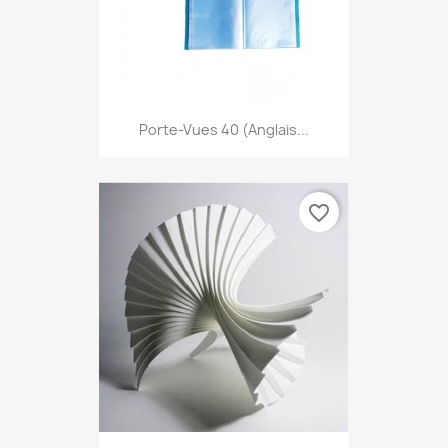
Porte-Vues 40 (anglais...
favorite_border