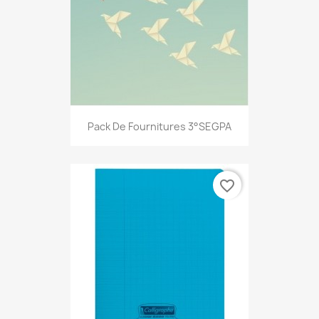
Pack De Fournitures 3°SEGPA
favorite_border