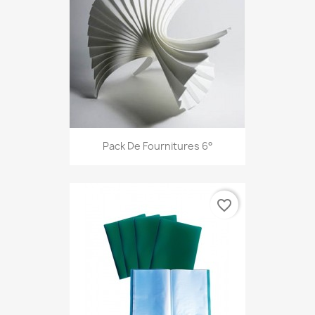
Pack De Fournitures 6°
favorite_border