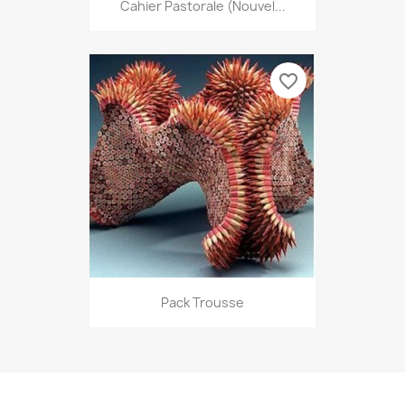
Cahier Pastorale (nouvel...
favorite_border
Pack Trousse