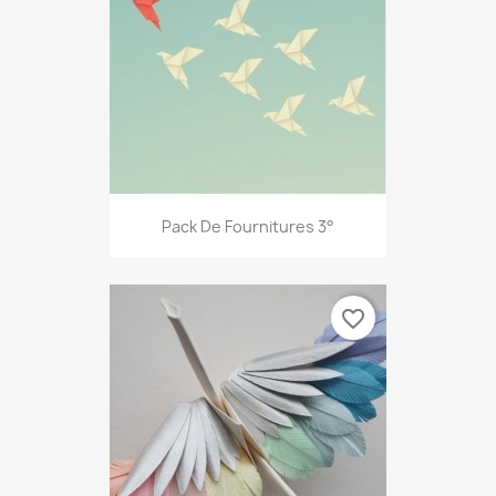
Pack De Fournitures 3°
favorite_border