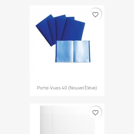
favorite_border
Porte-Vues 40 (nouvel Élève)
favorite_border