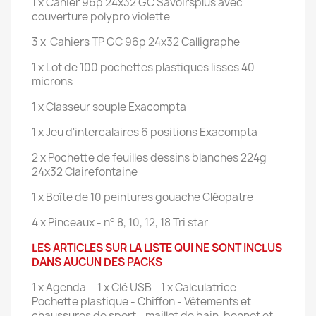
1 x Cahier 96p 24x32 GC Savoirsplus avec
couverture polypro violette
3 x Cahiers TP GC 96p 24x32 Calligraphe
1 x Lot de 100 pochettes plastiques lisses 40
microns
1 x Classeur souple Exacompta
1 x Jeu d'intercalaires 6 positions Exacompta
2 x Pochette de feuilles dessins blanches 224g
24x32 Clairefontaine
1 x Boîte de 10 peintures gouache Cléopatre
4 x Pinceaux - n° 8, 10, 12, 18 Tri star
LES ARTICLES SUR LA LISTE QUI NE SONT INCLUS
DANS AUCUN DES PACKS
1 x Agenda - 1 x Clé USB - 1 x Calculatrice -
Pochette plastique - Chiffon - Vêtements et
chaussures de sport - maillot de bain, bonnet et