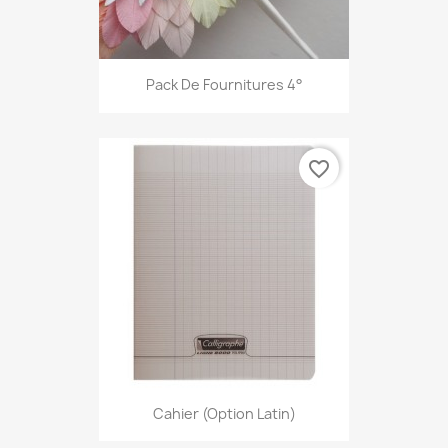
Pack De Fournitures 4°
favorite_border
Cahier (option Latin)