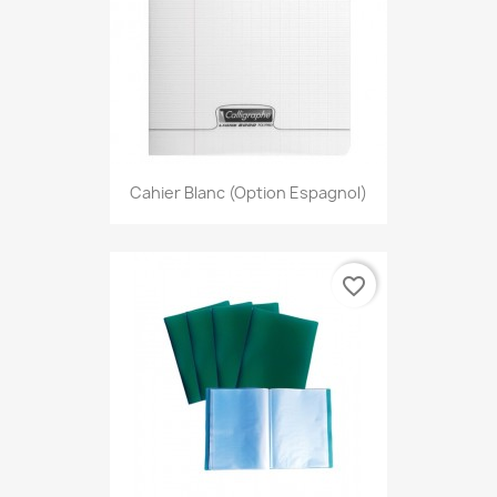
Cahier Blanc (option Espagnol)
favorite_border